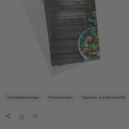
Tryckdataanvisningar
Produktdetaljer
Säkerhets- och tillverkarinfor
Dela
På anteckningslistan
erbjudande