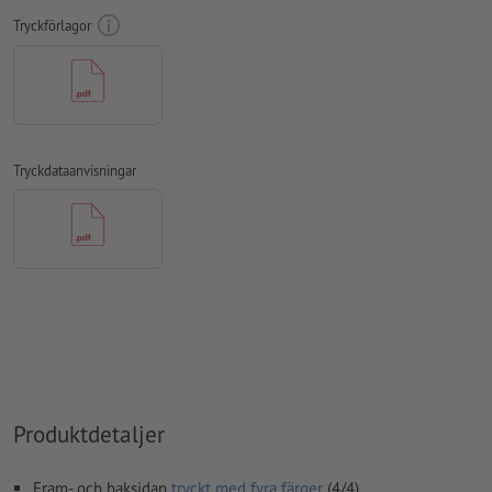
teckensnitt
måste våra fullständigt inbäddade eller
Tryckförlagor
konverterade till kurvor
färgläge:
CMYK, FOGRA51 (PSO Coated v3) för bestruket papper,
FOGRA52 (PSO Uncoated v3 FOGRA52) för obestruket papper
stavfel och sättningsfel
kontrolleras inte av oss
Tryckdataanvisningar
övertrycksinställningar
kontrolleras inte av oss
kommentarer
raderas och kommer inte att tryckas
Innehåll från
formulärfält
kommer att tryckas
Hur skapar jag utskriftsdata korrekt?
Produktdetaljer
Fram- och baksidan
tryckt med fyra färger
(4/4)