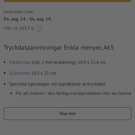
Levereras cirka:
fre, aug. 14. - tis, aug. 18.
Vikt: ca.
165,5 g
Tryckdataanvisningar Enkla menyer, A65
Dataformat
(inkl. 2 mm beskärning): 10,9 x 21,4 cm
Slutformat
: 10,5 x 21 cm
Speciella egenskaper vid upprättande av tryckdata:
För att motivet i den färdiga trycktprodukten inte ska hamna
upp och ner, ska man i tryckdata ta hänsyn till
läsriktningen
Upplösning:
300 dpi
Visa mer
Lägg 2 mm runtom
beskärning
viktig information med min. 4
mm avstånd till slutformatet