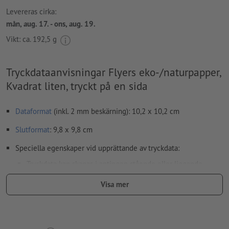
Levereras cirka:
mån, aug. 17. - ons, aug. 19.
Vikt: ca.
192,5 g
Tryckdataanvisningar Flyers eko-/naturpapper,
Kvadrat liten, tryckt på en sida
Dataformat
(inkl. 2 mm beskärning): 10,2 x 10,2 cm
Slutformat
: 9,8 x 9,8 cm
Speciella egenskaper vid upprättande av tryckdata:
Tryckdata kan skapas i antingen stående eller liggande
format. Anpassa dina tryckdata i enlighet med detta.
Visa mer
För att motivet i den färdiga trycktprodukten inte ska hamna
upp och ner, ska man i tryckdata ta hänsyn till
läsriktningen
Upplösning:
300 dpi