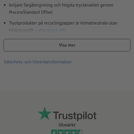
briljant färgåtergivning och högsta tryckkvalitet genom
ProcessStandard Offset
Tryckprodukter på recyclingpapper är klimatneutrala utan
tilläggsavgift –
ytterligare info
Ju högre ytvikt, desto högre styrka och opacitet på papperet
Visa mer
För flyers med det lilla extra – upptäck våra
flyers med
förädling
Säkerhets- och tillverkarinformation
Utmärkt