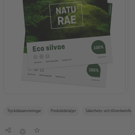
Tryckdataanvisningar
Produktdetaljer
Säkerhets- och tillverkarinfor
Dela
På anteckningslistan
erbjudande