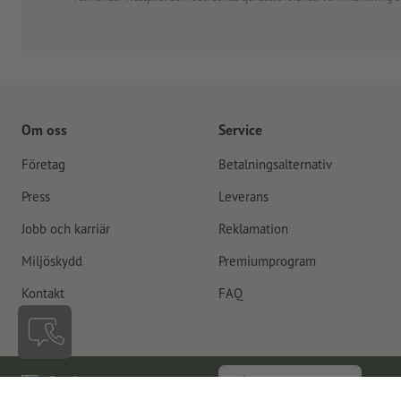
Om oss
Service
Företag
Betalningsalternativ
Press
Leverans
Jobb och karriär
Reklamation
Miljöskydd
Premiumprogram
Kontakt
FAQ
Sverige
Återkalla kontrakt