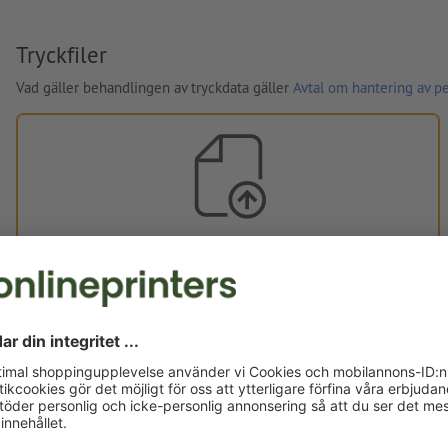
Tryckfiler
Vad gäller behandlingen av tryckdata gäller
Avtal om hantering av p
Egna tryckdata
Du kan ladda upp dina tryckdata före eller efter köpet.
Ladda upp nu