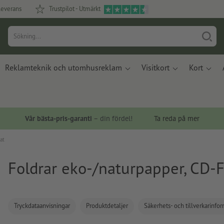
leverans
Trustpilot - Utmärkt
Reklamteknik och utomhusreklam
Visitkort
Kort
Vår bästa-pris-garanti
– din fördel!
Ta reda på mer
at
Foldrar eko-/naturpapper, CD-
Tryckdataanvisningar
Produktdetaljer
Säkerhets- och tillverkarinfo