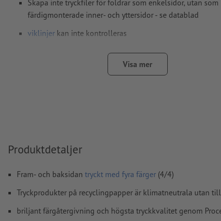
Skapa inte tryckfiler för foldrar som enkelsidor, utan som
färdigmonterade inner- och yttersidor - se datablad
viklinjer
kan inte kontrolleras
vi kan tyvärr inte alltid ta hänsyn till
löpriktning
Visa mer
För att motivet i den färdiga trycktprodukten inte ska h
ner, ska man i tryckdata ta hänsyn till
läsriktningen
Notera: Vid starka färgförändringar vid vecken kan oöns
färgkanter uppstå, eftersom layouten kan förskjutas någo
trimning. Vi rekommenderar överlappande färger eller fär
vid vecken.
Produktdetaljer
Upplösning:
300 dpi
Lägg 2 mm runtom
beskärning
viktig information med min.
Fram- och baksidan
tryckt med fyra färger
(4/4)
till slutformatet
Tryckprodukter på recyclingpapper är klimatneutrala utan til
teckensnitt
måste våra fullständigt inbäddade eller konverter
briljant färgåtergivning och högsta tryckkvalitet genom Pro
kurvor