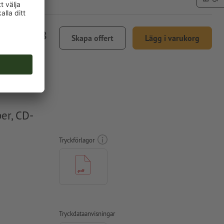
 1.108,18
Skapa offert
Lägg i varukorg
l. 25 % moms
er, CD-
Tryckförlagor
Tryckdataanvisningar