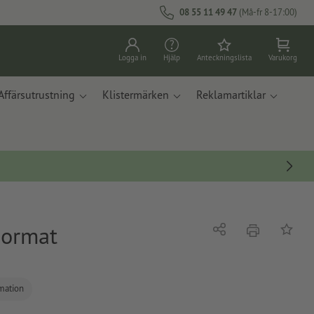
08 55 11 49 47
(Må-fr 8-17:00)
Logga in
Hjälp
Anteckningslista
Varukorg
Affärsutrustning
Klistermärken
Reklamartiklar
Format
erbjudande
Dela
På ante
rmation