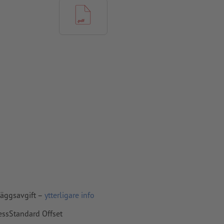
amna upp och
kade
t på grund av
ggradienter
 4 mm avstånd
läggsavgift –
ytterligare info
ade till
cessStandard Offset