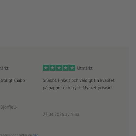
pper, FOGRA52
ärkt
Utmärkt
otroligt snabb
Snabbt. Enkelt och väldigt fin kvalitet
Orde
på papper och tryck. Mycket prisvärt
kontr
rätt
angiv
Björfjell-
23.04.2026
av Nina
24.0
recensioner, hittar du
här
.