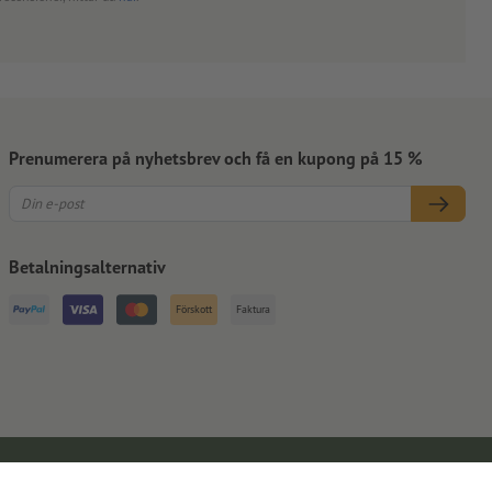
Prenumerera på nyhetsbrev och få en kupong på 15 %
Betalningsalternativ
Förskott
Faktura
Kontaktuppgifter
Allmänna affärsvillkor
Dataskydd