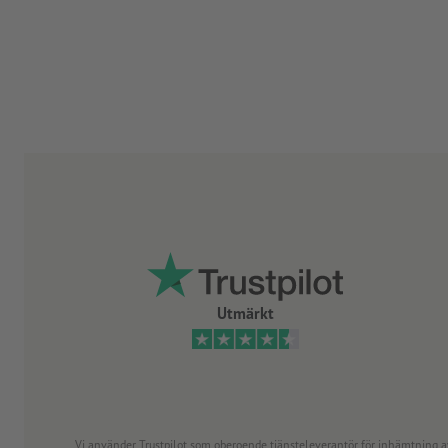
Utmärkt
Vi använder Trustpilot som oberoende tjänsteleverantör för inhämtning av re