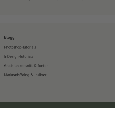
Blogg
Photoshop-Tutorials
InDesign-Tutorials
Gratis teckensnitt & fonter
Marknadsföring & insikter