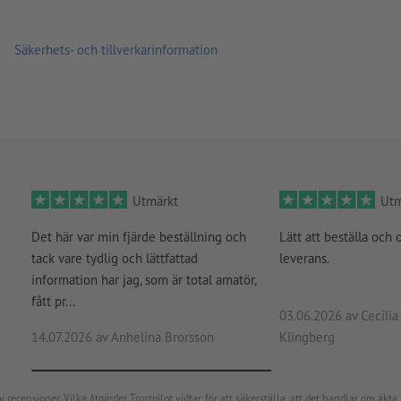
färgläge:
CMYK, FOGRA51 (PSO Coated v3) för bestruket pa
(PSO Uncoated v3 FOGRA52) för obestruket papper
Säkerhets- och tillverkarinformation
stavfel och sättningsfel
kontrolleras inte av oss
övertrycksinställningar
kontrolleras inte av oss
kommentarer
raderas och kommer inte att tryckas
Innehåll från
formulärfält
kommer att tryckas
Utmärkt
Utm
Hur skapar jag utskriftsdata korrekt?
Det här var min fjärde beställning och
Lätt att beställa och 
tack vare tydlig och lättfattad
leverans.
information har jag, som är total amatör,
fått pr...
03.06.2026
av Cecilia 
14.07.2026
av Anhelina Brorsson
Klingberg
censioner. Vilka åtgärder Trustpilot vidtar, för att säkerställa, att det handlar om äkta 