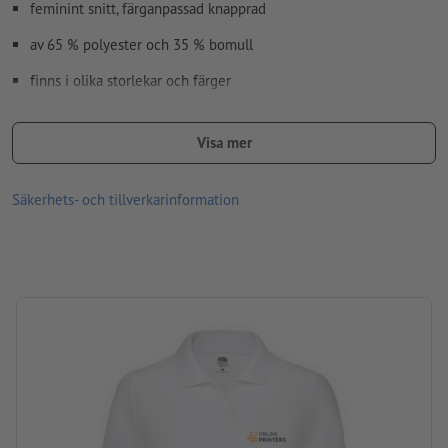
feminint snitt, färganpassad knapprad
av 65 % polyester och 35 % bomull
finns i olika storlekar och färger
Efter eget önskemål kan fram- och/eller baksidan tryckas med
olika motiv
Visa mer
Tvättbar i max 30 °C. Vänd ut och in innan tvätt, så att trycket
Säkerhets- och tillverkarinformation
hamnar på insidan.
Gramvikt: 180 g/m² (vit: 170 g/m²)
varumärke: Fruit of the Loom
Bearbetning: Screentryck