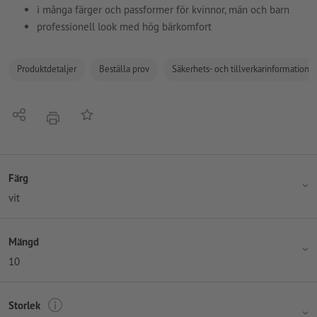
i många färger och passformer för kvinnor, män och barn
professionell look med hög bärkomfort
Produktdetaljer
Beställa prov
Säkerhets- och tillverkarinformation
Dela
På anteckningslistan
erbjudande
Färg
vit
Mängd
10
Storlek