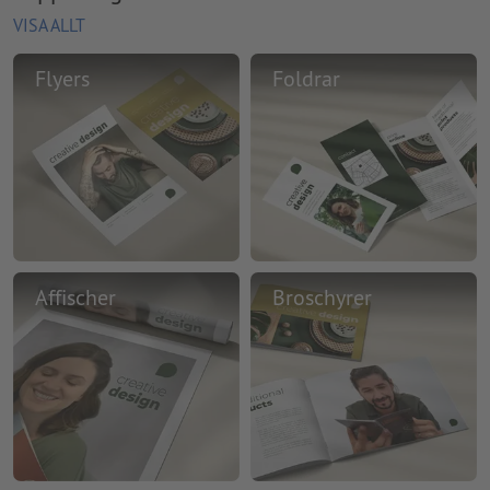
VISA ALLT
Flyers
Foldrar
Affischer
Broschyrer