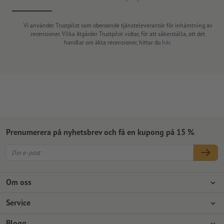
Vi använder Trustpilot som oberoende tjänsteleverantör för inhämtning av
recensioner. Vilka åtgärder Trustpilot vidtar, för att säkerställa, att det
handlar om äkta recensioner, hittar du
här
.
Prenumerera på nyhetsbrev och få en kupong på 15 %
Om oss
Företag
Service
Press
Betalningsalternativ
Blogg