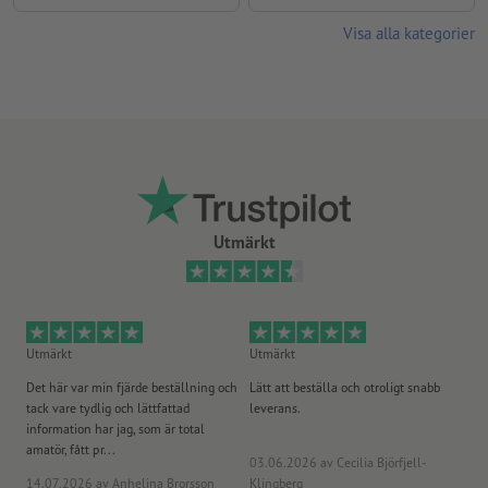
Visa alla kategorier
Utmärkt
Utmärkt
Utmärkt
Ut
Det här var min fjärde beställning och
Lätt att beställa och otroligt snabb
Sn
tack vare tydlig och lättfattad
leverans.
på
information har jag, som är total
amatör, fått pr...
03.06.2026
av Cecilia Björfjell-
14.07.2026
av Anhelina Brorsson
Klingberg
23