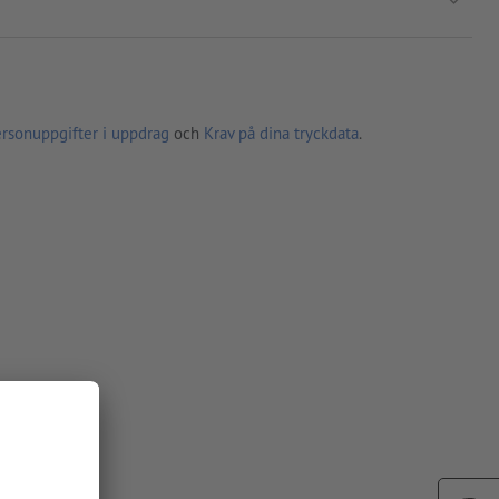
ersonuppgifter i uppdrag
och
Krav på dina tryckdata
.