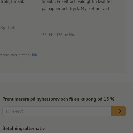
otroligt snabb
Snabbt. Enkelt och väldigt fin kvalitet
Orde
på papper och tryck. Mycket prisvärt
kontr
rätt
angiv
Björfjell-
23.04.2026
av Nina
24.0
recensioner, hittar du
här
.
Prenumerera på nyhetsbrev och få en kupong på 15 %
Betalningsalternativ