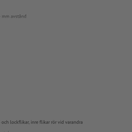
 4 mm avstånd
ade till
pper, FOGRA52
h lockflikar, inre flikar rör vid varandra