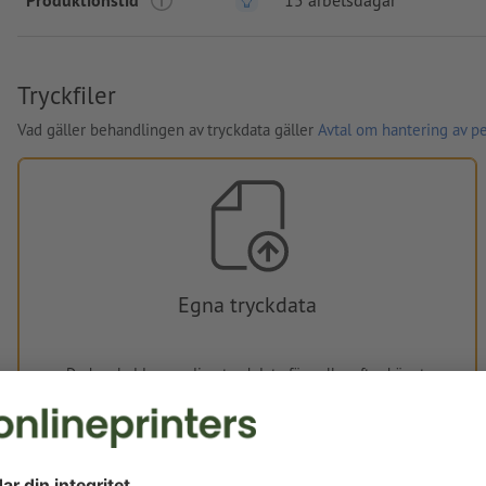
Tryckfiler
Vad gäller behandlingen av tryckdata gäller
Avtal om hantering av p
Egna tryckdata
Du kan ladda upp dina tryckdata före eller efter köpet.
Ladda upp nu