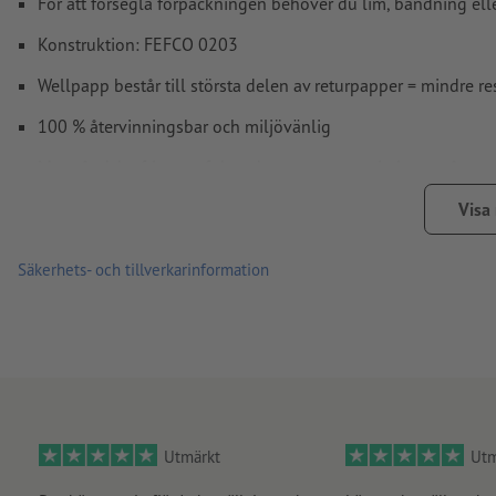
För att försegla förpackningen behöver du lim, bandning elle
Konstruktion: FEFCO 0203
Wellpapp består till största delen av returpapper = mindre 
100 % återvinningsbar och miljövänlig
Motståndskraftig mot fukt och temperaturvariationer på gru
Kan utmärkt staplas och därför optimal för transport och pre
Visa
Leverans: plant liggande, för ihopvikning
Säkerhets- och tillverkarinformation
Beakta ovillkorligen databladet.
Utmärkt
Utm