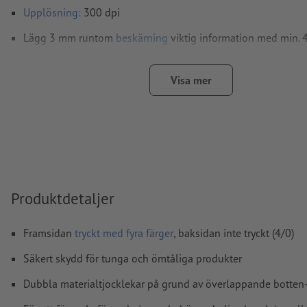
Upplösning:
300 dpi
Lägg 3 mm runtom
beskärning
viktig information med min.
till slutformatet
teckensnitt
måste våra fullständigt inbäddade eller konverter
Visa mer
kurvor
färgläge:
CMYK, FOGRA51 (PSO Coated v3) för bestruket pa
(PSO Uncoated v3 FOGRA52) för obestruket papper
stavfel och sättningsfel
kontrolleras inte av oss
övertrycksinställningar
kontrolleras inte av oss
Produktdetaljer
kommentarer
raderas och kommer inte att tryckas
Framsidan
tryckt med fyra färger
, baksidan inte tryckt (4/0)
Innehåll från
formulärfält
kommer att tryckas
Säkert skydd för tunga och ömtåliga produkter
Hur skapar jag utskriftsdata korrekt?
Dubbla materialtjocklekar på grund av överlappande botten- oc