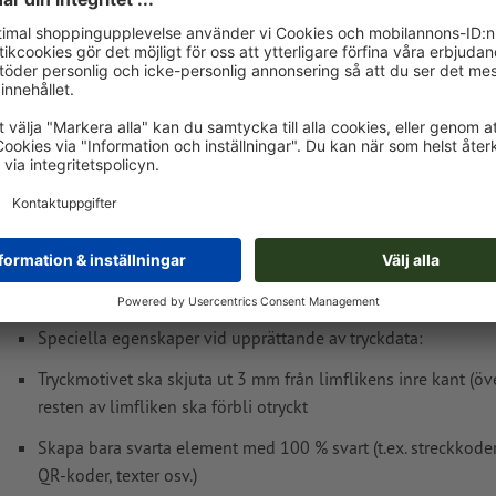
Levereras cirka:
Tryckdataanvisningar Kartonglåda
Fri formatinmatning
Speciella egenskaper vid upprättande av tryckdata:
Tryckmotivet ska skjuta ut 3 mm från limflikens inre kant (öve
resten av limfliken ska förbli otryckt
Skapa bara svarta element med 100 % svart (t.ex. streckkod
QR-koder, texter osv.)