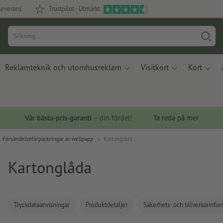
leverans
Trustpilot - Utmärkt
Reklamteknik och utomhusreklam
Visitkort
Kort
Vår bästa-pris-garanti
– din fördel!
Ta reda på mer
Försändelseförpackningar av wellpapp
Kartonglåda
Kartonglåda
Tryckdataanvisningar
Produktdetaljer
Säkerhets- och tillverkarinfo