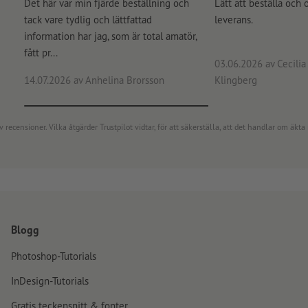
Det här var min fjärde beställning och
Lätt att beställa och 
tack vare tydlig och lättfattad
leverans.
information har jag, som är total amatör,
fått pr...
03.06.2026
av Cecilia 
14.07.2026
av Anhelina Brorsson
Klingberg
censioner. Vilka åtgärder Trustpilot vidtar, för att säkerställa, att det handlar om äkta 
Blogg
Photoshop-Tutorials
InDesign-Tutorials
Gratis teckensnitt & fonter