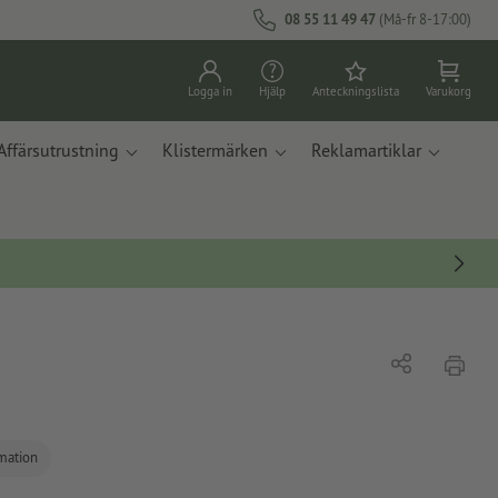
08 55 11 49 47
(Må-fr 8-17:00)
Logga in
Hjälp
Anteckningslista
Varukorg
Affärsutrustning
Klistermärken
Reklamartiklar
erbjud
Dela
rmation