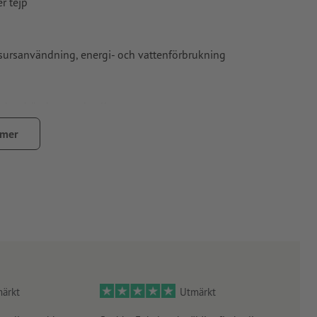
r tejp
resursanvändning, energi- och vattenförbrukning
nd av hög kartongkvalitet
sentation
 mer
ärkt
Utmärkt