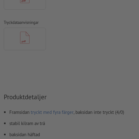
kommentarer
raderas och kommer inte att tryckas
Innehåll från
formulärfält
kommer att tryckas
Tryckdataanvisningar
Hur skapar jag utskriftsdata korrekt?
Produktdetaljer
Framsidan
tryckt med fyra färger
, baksidan inte tryckt (4/0)
stabil kilram av trä
baksidan häftad