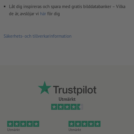
Låt dig inspireras och spara med gratis bilddatabanker – Vilka
de är, avslöjar vi
här
för dig
Säkerhets- och tillverkarinformation
Utmärkt
Utmärkt
Utmärkt
Ut