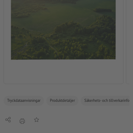
Tryckdataanvisningar
Produktdetaljer
Säkerhets- och tillverkarinfor
Dela
På anteckningslistan
erbjudande