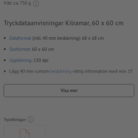
Vikt: ca.
750 g
Tryckdataanvisningar Kilramar, 60 x 60 cm
Dataformat
(inkl. 40 mm beskärning): 68 x 68 cm
Slutformat
: 60 x 60 cm
Upplösning:
150 dpi
Lägg 40 mm runtom
beskärning
viktig information med min. 15
mm avstånd till slutformatet
teckensnitt
måste våra fullständigt inbäddade eller
Visa mer
konverterade till kurvor
färgläge:
CMYK, FOGRA51 (PSO Coated v3) för bestruket papper
stavfel och sättningsfel
kontrolleras inte av oss
Tryckförlagor
övertrycksinställningar
kontrolleras inte av oss