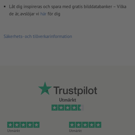
Låt dig inspireras och spara med gratis bilddatabanker – Vilka
de är, avslöjar vi
här
för dig
Säkerhets- och tillverkarinformation
Utmärkt
Utmärkt
Utmärkt
Ut