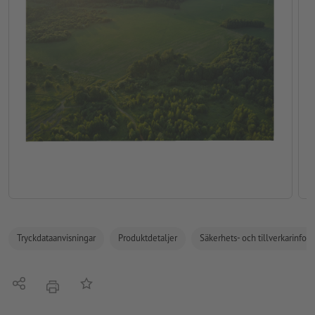
Tryckdataanvisningar
Produktdetaljer
Säkerhets- och tillverkarinfor
Dela
På anteckningslistan
erbjudande