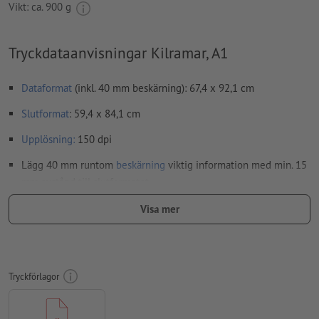
Vikt: ca.
900 g
Tryckdataanvisningar Kilramar, A1
Dataformat
(inkl. 40 mm beskärning): 67,4 x 92,1 cm
Slutformat
: 59,4 x 84,1 cm
Upplösning:
150 dpi
Lägg 40 mm runtom
beskärning
viktig information med min. 15
mm avstånd till slutformatet
teckensnitt
måste våra fullständigt inbäddade eller
Visa mer
konverterade till kurvor
färgläge:
CMYK, FOGRA51 (PSO Coated v3) för bestruket papper
stavfel och sättningsfel
kontrolleras inte av oss
Tryckförlagor
övertrycksinställningar
kontrolleras inte av oss