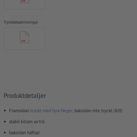
kommentarer
raderas och kommer inte att tryckas
Innehåll från
formulärfält
kommer att tryckas
Tryckdataanvisningar
Hur skapar jag utskriftsdata korrekt?
Produktdetaljer
Framsidan
tryckt med fyra färger
, baksidan inte tryckt (4/0)
stabil kilram av trä
baksidan häftad