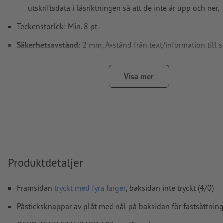
utskriftsdata i läsriktningen så att de inte är upp och ner.
Teckenstorlek: Min. 8 pt.
Säkerhetsavstånd:
2 mm; Avstånd från text/information till 
kant, detta förhindrar oönskade snittytor.
Upplösning:
300 dpi
Visa mer
teckensnitt
måste våra fullständigt inbäddade eller konverter
kurvor
färgläge:
CMYK, FOGRA51 (PSO Coated v3) för bestruket pa
(PSO Uncoated v3 FOGRA52) för obestruket papper
stavfel och sättningsfel
kontrolleras inte av oss
Produktdetaljer
övertrycksinställningar
kontrolleras inte av oss
Framsidan
tryckt med fyra färger
, baksidan inte tryckt (4/0)
kommentarer
raderas och kommer inte att tryckas
Påsticksknappar av plåt med nål på baksidan för fastsättnin
Innehåll från
formulärfält
kommer att tryckas