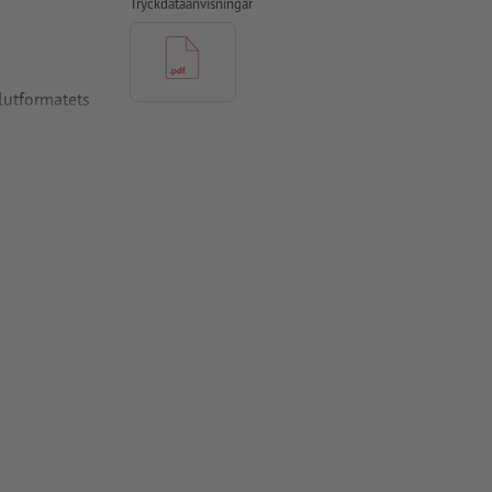
Tryckdataanvisningar
slutformatets
ade till
pper, FOGRA52
g