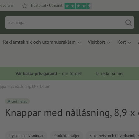
leverans
Trustpilot - Utmärkt
Reklamteknik och utomhusreklam
Visitkort
Kort
Vår bästa-pris-garanti
– din fördel!
Ta reda på mer
ppar med nållåsning, 8,9 x 6,4 cm
certifierad
Knappar med nållåsning, 8,9 x
Tryckdataanvisningar
Produktdetaljer
Säkerhets- och tillverkarinfo