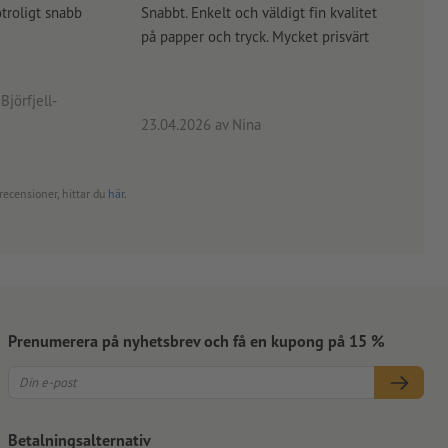
otroligt snabb
Snabbt. Enkelt och väldigt fin kvalitet
Orde
på papper och tryck. Mycket prisvärt
kontr
rätt
angiv
Björfjell-
23.04.2026
av Nina
24.0
recensioner, hittar du
här
.
Prenumerera på nyhetsbrev och få en kupong på 15 %
Betalningsalternativ