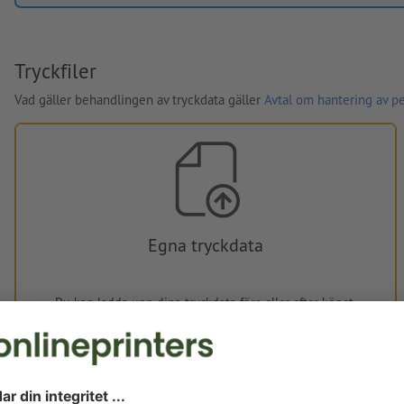
Tryckfiler
Vad gäller behandlingen av tryckdata gäller
Avtal om hantering av p
Egna tryckdata
Du kan ladda upp dina tryckdata före eller efter köpet.
Ladda upp nu