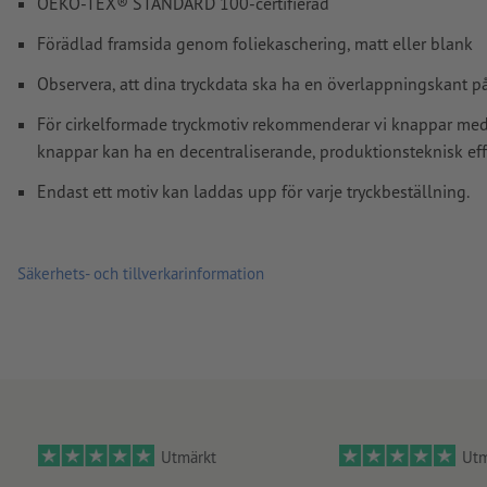
OEKO-TEX® STANDARD 100-certifierad
Hur skapar jag utskriftsdata korrekt?
Förädlad framsida genom foliekaschering, matt eller blank
Observera, att dina tryckdata ska ha en överlappningskant på 
För cirkelformade tryckmotiv rekommenderar vi knappar me
knappar kan ha en decentraliserande, produktionsteknisk eff
Endast ett motiv kan laddas upp för varje tryckbeställning.
Säkerhets- och tillverkarinformation
Utmärkt
Utm