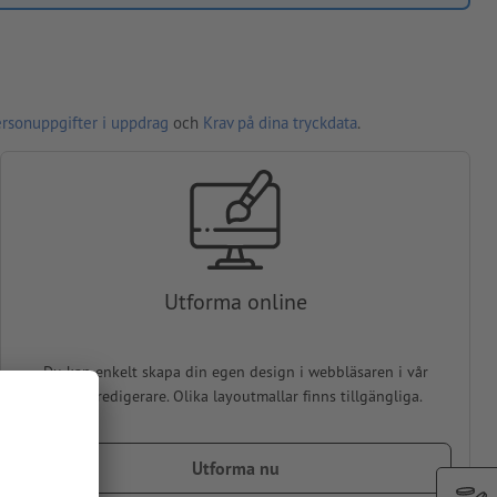
ersonuppgifter i uppdrag
och
Krav på dina tryckdata
.
Utforma online
Du kan enkelt skapa din egen design i webbläsaren i vår
online-redigerare. Olika layoutmallar finns tillgängliga.
Utforma nu