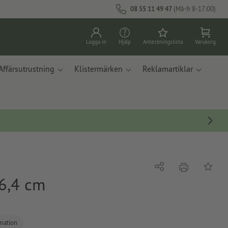
08 55 11 49 47
(Må-fr 8-17:00)
Logga in
Hjälp
Anteckningslista
Varukorg
Affärsutrustning
Klistermärken
Reklamartiklar
erbjudande
Dela
På ante
 6,4 cm
rmation