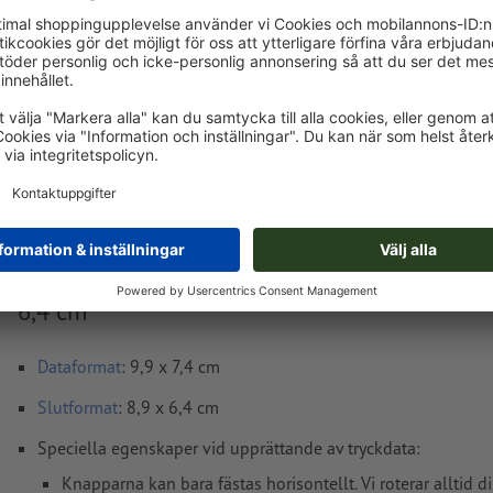
Levereras cirka:
kr 180,51
tis, aug. 18. - tors, aug. 20.
exkl. moms
Vikt: ca.
87,5 g
Tryckdataanvisningar Knappar med nållåsning
6,4 cm
Dataformat
: 9,9 x 7,4 cm
Slutformat
: 8,9 x 6,4 cm
Speciella egenskaper vid upprättande av tryckdata:
Knapparna kan bara fästas horisontellt. Vi roterar alltid d