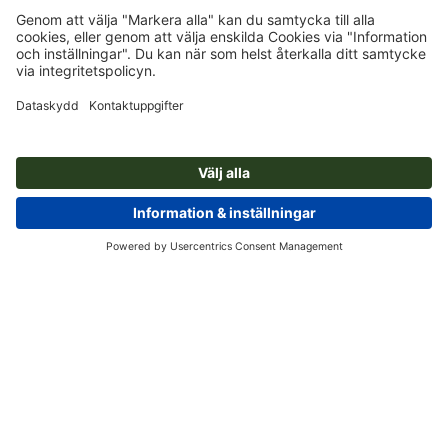
Prenumerera på nyhetsbrev och få en kupong på 15 %
Om oss
Företag
Service
Press
Betalningsalternativ
Blogg
Jobb och karriär
Leverans
Photoshop-Tutorials
Betalningsalternativ
Miljöskydd
Reklamation
InDesign-Tutorials
Förskott
Faktura
Kontakt
Sverige
Premiumprogram
Gratis teckensnitt & fonter
FAQ
Marknadsföring & insikter
Återkalla kontrakt
Kontaktuppgifter
Allmänna affärsvillkor
Dataskydd