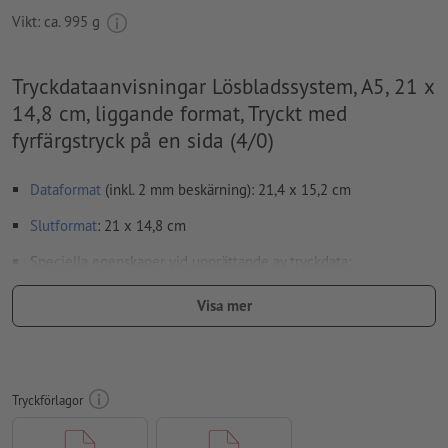
Vikt: ca.
995 g
Tryckdataanvisningar Lösbladssystem, A5, 21 x
14,8 cm, liggande format, Tryckt med
fyrfärgstryck på en sida (4/0)
Dataformat
(inkl. 2 mm beskärning): 21,4 x 15,2 cm
Slutformat
: 21 x 14,8 cm
Speciella egenskaper vid upprättande av tryckdata:
Sidoordningsföljd: Lägg ovillkorligen in sidorna fortlöpande
Visa mer
och var för sig.
Upplösning:
300 dpi
Lägg 2 mm runtom
beskärning
viktig information med min. 4
Tryckförlagor
mm avstånd till slutformatet