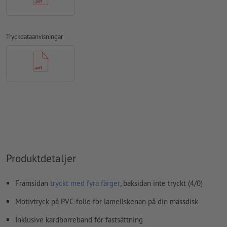
kommentarer
raderas och kommer inte att tryckas
Innehåll från
formulärfält
kommer att tryckas
Tryckdataanvisningar
Hur skapar jag utskriftsdata korrekt?
Produktdetaljer
Framsidan
tryckt med fyra färger
, baksidan inte tryckt (4/0)
Motivtryck på PVC-folie för lamellskenan på din mässdisk
Inklusive kardborreband för fastsättning