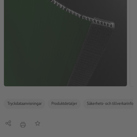
Tryckdataanvisningar
Produktdetaljer
Säkerhets- och tillverkarinfor
Dela
På anteckningslistan
erbjudande