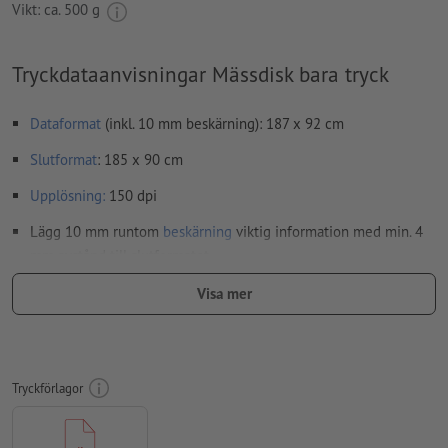
Vikt: ca.
500 g
Tryckdataanvisningar Mässdisk bara tryck
Dataformat
(inkl. 10 mm beskärning): 187 x 92 cm
Slutformat
: 185 x 90 cm
Upplösning:
150 dpi
Lägg 10 mm runtom
beskärning
viktig information med min. 4
mm avstånd till slutformatet
teckensnitt
måste våra fullständigt inbäddade eller
Visa mer
konverterade till kurvor
färgläge:
CMYK, FOGRA51 (PSO Coated v3)
stavfel och sättningsfel
kontrolleras inte av oss
Tryckförlagor
övertrycksinställningar
kontrolleras inte av oss