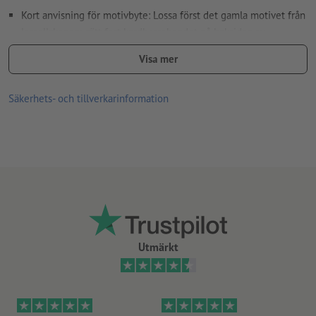
Kort anvisning för motivbyte: Lossa först det gamla motivet från
lamellskenan; sätt fast kardborrebandet på baksidan av
nytrycket; spänn sedan den nya PVC-folien över lamellplattan
Visa mer
och fixera den på kardborrebandet
Tryck på 440 µm PVC inkl. laminering (brandskyddsklass B1)
Säkerhets- och tillverkarinformation
lämplig för användning inomhus
Endast ett motiv kan laddas upp för varje tryckbeställning.
Utmärkt