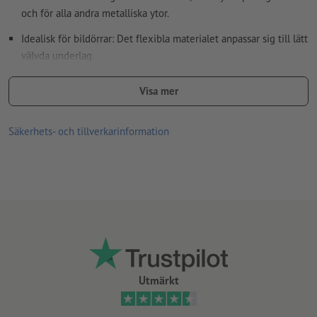
och för alla andra metalliska ytor.
Idealisk för bildörrar: Det flexibla materialet anpassar sig till lätt
välvda underlag.
för användning inom- och utomhus
Visa mer
Materialegenskaper:
Ovansida (tryckt sida) belagd med robust PVC
Säkerhets- och tillverkarinformation
Undersida (magnetisk sida) belagd med matt UV-lack; detta
skonar underlaget.
Materialtjocklek 900 µm (= 0,9 mm), dragkraft 414 g/cm²
Beakta ovillkorligen användnings- och skötselanvisningarna.
Utmärkt