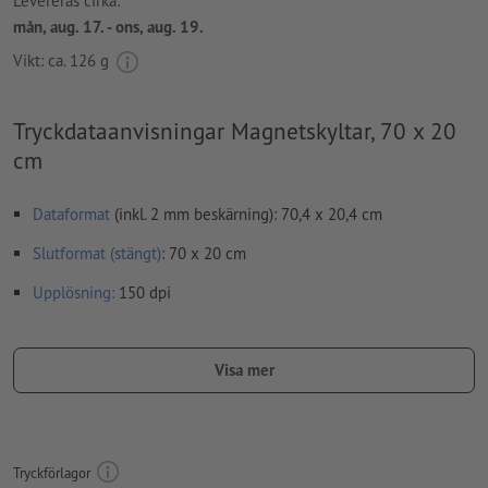
Levereras cirka:
mån, aug. 17. - ons, aug. 19.
Vikt: ca.
126 g
Tryckdataanvisningar Magnetskyltar, 70 x 20
cm
Dataformat
(inkl. 2 mm beskärning): 70,4 x 20,4 cm
Slutformat (stängt)
: 70 x 20 cm
Upplösning:
150 dpi
teckensnitt
måste våra fullständigt inbäddade eller
konverterade till kurvor
Visa mer
stavfel och sättningsfel
kontrolleras inte av oss
övertrycksinställningar
kontrolleras inte av oss
Tryckförlagor
kommentarer
raderas och kommer inte att tryckas