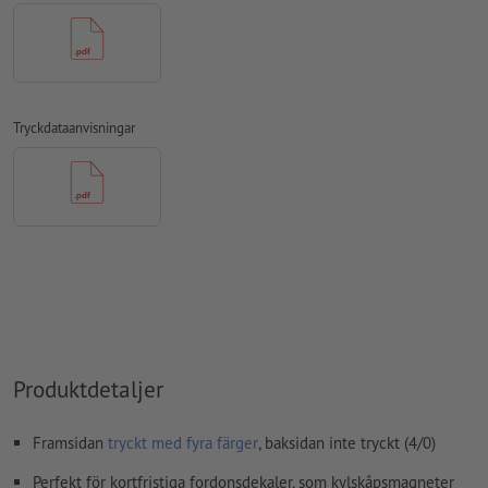
Innehåll från
formulärfält
kommer att tryckas
Vid valfritt
kontursnitt
ska tryckdata upprättas med extra
snittkontur
Tryckdataanvisningar
Hur skapar jag utskriftsdata korrekt?
Produktdetaljer
Framsidan
tryckt med fyra färger
, baksidan inte tryckt (4/0)
Perfekt för kortfristiga fordonsdekaler, som kylskåpsmagneter