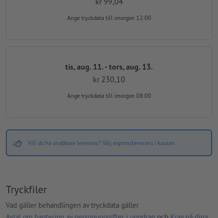
kr 99,04
Ange tryckdata
till imorgon 12:00
tis, aug. 11. - tors, aug. 13.
kr 230,10
Ange tryckdata
till imorgon 08:00
Vill du ha snabbare leverans? Välj expressleverans i kassan.
Tryckfiler
Vad gäller behandlingen av tryckdata gäller
Avtal om hantering av personuppgifter i uppdrag
och
Krav på dina