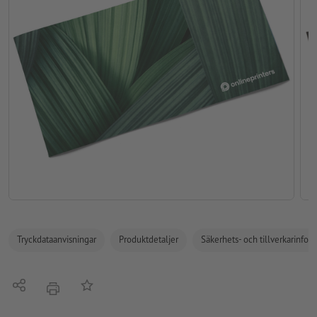
Tryckdataanvisningar
Produktdetaljer
Säkerhets- och tillverkarinfor
Dela
På anteckningslistan
erbjudande