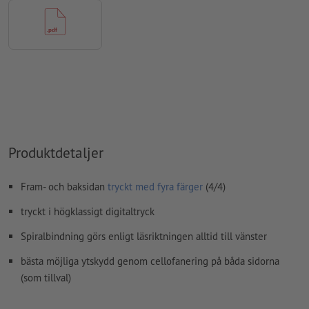
Anvisning: En 32-sidig inre del motsvarar 16 blad (med en
fram- respektive baksida)
Upplösning:
300 dpi
Lägg 2 mm runtom
beskärning
viktig information med min. 5
mm avstånd till slutformatet
teckensnitt
måste våra fullständigt inbäddade eller
konverterade till kurvor
Produktdetaljer
färgläge:
CMYK, FOGRA51 (PSO Coated v3) för bestruket papper
Fram- och baksidan
tryckt med fyra färger
(4/4)
stavfel och sättningsfel
kontrolleras inte av oss
tryckt i högklassigt digitaltryck
övertrycksinställningar
kontrolleras inte av oss
Spiralbindning görs enligt läsriktningen alltid till vänster
kommentarer
raderas och kommer inte att tryckas
bästa möjliga ytskydd genom cellofanering på båda sidorna
Innehåll från
formulärfält
kommer att tryckas
(som tillval)
Hur skapar jag utskriftsdata korrekt?