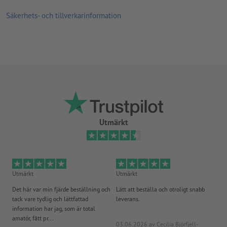
Säkerhets- och tillverkarinformation
Utmärkt
Utmärkt
Utmärkt
Ut
Det här var min fjärde beställning och
Lätt att beställa och otroligt snabb
Sn
tack vare tydlig och lättfattad
leverans.
på
information har jag, som är total
amatör, fått pr...
03.06.2026
av Cecilia Björfjell-