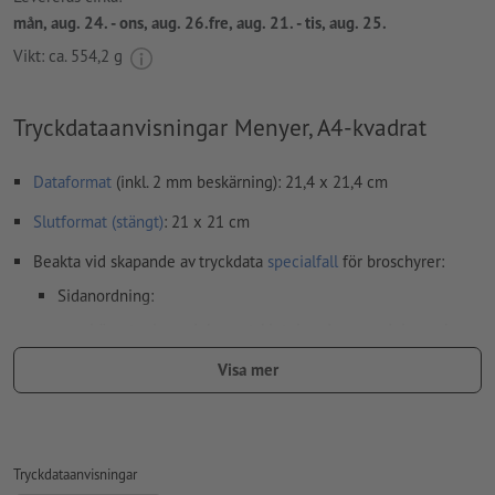
mån, aug. 24. - ons, aug. 26.fre, aug. 21. - tis, aug. 25.
Vikt: ca.
554,2 g
Tryckdataanvisningar Menyer, A4-kvadrat
Dataformat
(inkl. 2 mm beskärning): 21,4 x 21,4 cm
Slutformat (stängt)
: 21 x 21 cm
Beakta vid skapande av tryckdata
specialfall
för broschyrer:
Sidanordning:
vi övertar innerdelens utskjutning dvs. anordning och
positionering av tryckarkets sidor för dig
Visa mer
för detta behöver vi en PDF-fil med kontinuerliga
enkelsidor
om du arbetar med dubbla sidor i layoutprogrammet, kan
Tryckdataanvisningar
du exportera dem som kontinuerliga enkelsidor