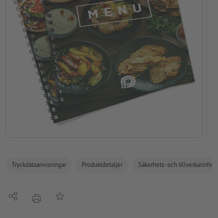
Tryckdataanvisningar
Produktdetaljer
Säkerhets- och tillverkarinfor
Dela
På anteckningslistan
erbjudande