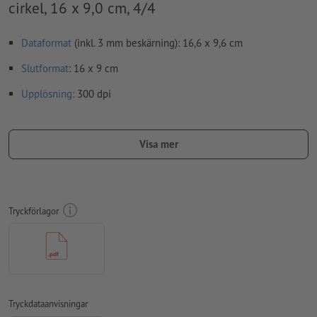
cirkel, 16 x 9,0 cm, 4/4
Dataformat
(inkl. 3 mm beskärning): 16,6 x 9,6 cm
Slutformat
: 16 x 9 cm
Upplösning:
300 dpi
Lägg 3 mm runtom
beskärning
viktig information med min. 4
mm avstånd till slutformatet
Visa mer
teckensnitt
måste våra fullständigt inbäddade eller
konverterade till kurvor
färgläge:
CMYK, FOGRA52 (PSO Uncoated v3 FOGRA52) för
Tryckförlagor
obestruket papper
svarta designelement: Ska läggas på enfärgat svart (Cyan 0
%, Magenta 0 %, Yellow 0 %, Key 100 %) för att utesluta
sämre passnoggrannhet
stavfel och sättningsfel
kontrolleras inte av oss
Tryckdataanvisningar