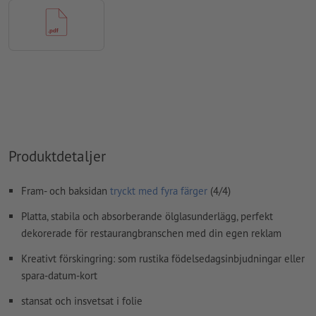
övertrycksinställningar
kontrolleras inte av oss
kommentarer
raderas och kommer inte att tryckas
Innehåll från
formulärfält
kommer att tryckas
Hur skapar jag utskriftsdata korrekt?
Produktdetaljer
Fram- och baksidan
tryckt med fyra färger
(4/4)
Platta, stabila och absorberande ölglasunderlägg, perfekt
dekorerade för restaurangbranschen med din egen reklam
Kreativt förskingring: som rustika födelsedagsinbjudningar eller
spara-datum-kort
stansat och insvetsat i folie