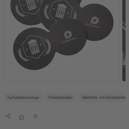
Tryckdataanvisningar
Produktdetaljer
Säkerhets- och tillverkarinfor
Dela
På anteckningslistan
erbjudande