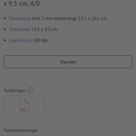
x 9,5 cm, 4/0
Dataformat
(inkl. 3 mm beskärning): 13,1 x 10,1 cm
Slutformat
: 12,5 x 9,5 cm
Upplösning:
300 dpi
Lägg 3 mm runtom
beskärning
viktig information med min. 4
mm avstånd till slutformatet
Visa mer
teckensnitt
måste våra fullständigt inbäddade eller
konverterade till kurvor
färgläge:
CMYK, FOGRA52 (PSO Uncoated v3 FOGRA52) för
Tryckförlagor
obestruket papper
svarta designelement: Ska läggas på enfärgat svart (Cyan 0
%, Magenta 0 %, Yellow 0 %, Key 100 %) för att utesluta
sämre passnoggrannhet
stavfel och sättningsfel
kontrolleras inte av oss
Tryckdataanvisningar