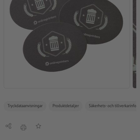
Tryckdataanvisningar
Produktdetaljer
Säkerhets- och tillverkarinfor
Dela
På anteckningslistan
erbjudande