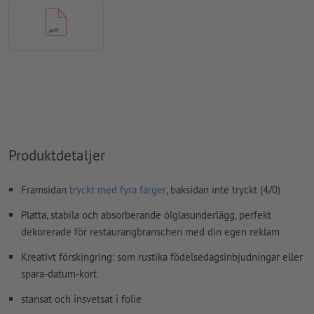
övertrycksinställningar
kontrolleras inte av oss
kommentarer
raderas och kommer inte att tryckas
Innehåll från
formulärfält
kommer att tryckas
Hur skapar jag utskriftsdata korrekt?
Produktdetaljer
Framsidan
tryckt med fyra färger
, baksidan inte tryckt (4/0)
Platta, stabila och absorberande ölglasunderlägg, perfekt
dekorerade för restaurangbranschen med din egen reklam
Kreativt förskingring: som rustika födelsedagsinbjudningar eller
spara-datum-kort
stansat och insvetsat i folie