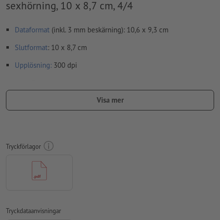
sexhörning, 10 x 8,7 cm, 4/4
Dataformat
(inkl. 3 mm beskärning): 10,6 x 9,3 cm
Slutformat
: 10 x 8,7 cm
Upplösning:
300 dpi
Lägg 3 mm runtom
beskärning
viktig information med min. 4
mm avstånd till slutformatet
Visa mer
teckensnitt
måste våra fullständigt inbäddade eller
konverterade till kurvor
färgläge:
CMYK, FOGRA52 (PSO Uncoated v3 FOGRA52) för
Tryckförlagor
obestruket papper
svarta designelement: Ska läggas på enfärgat svart (Cyan 0
%, Magenta 0 %, Yellow 0 %, Key 100 %) för att utesluta
sämre passnoggrannhet
stavfel och sättningsfel
kontrolleras inte av oss
Tryckdataanvisningar