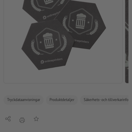
Tryckdataanvisningar
Produktdetaljer
Säkerhets- och tillverkarinfor
Dela
På anteckningslistan
erbjudande