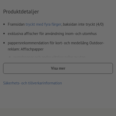
Produktdetaljer
Framsidan
tryckt med fyra färger
, baksidan inte tryckt (4/0)
exklusiva affischer för användning inom- och utomhus
pappersrekommendation för kort- och medellång Outdoor-
reklam: Affischpapper
regndroppar och andra vätskor rullar av ytan
den blå baksidan är knappt genomskinlig och hindrar
Visa mer
klistrade affischer från att lysa igenom
det kan utan problem våtlimmas (men bör inte blötläggas)
Säkerhets- och tillverkarinformation
Låt dig inspireras och spara med gratis bilddatabanker – Vilka
de är, avslöjar vi
här
för dig
levereras: Plant liggande (inte rullat)