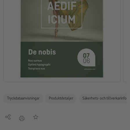
Tryckdataanvisningar
Produktdetaljer
Säkerhets- och tillverkarinfor
Dela
På anteckningslistan
erbjudande