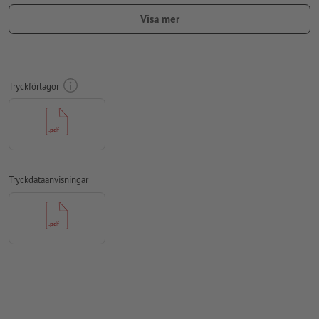
teckensnitt
måste våra fullständigt inbäddade eller
Visa mer
konverterade till kurvor
färgläge:
CMYK, FOGRA51 (PSO Coated v3) för bestruket papper,
FOGRA52 (PSO Uncoated v3 FOGRA52) för obestruket papper
Tryckförlagor
stavfel och sättningsfel
kontrolleras inte av oss
övertrycksinställningar
kontrolleras inte av oss
kommentarer
raderas och kommer inte att tryckas
Innehåll från
formulärfält
kommer att tryckas
Tryckdataanvisningar
Hur skapar jag utskriftsdata korrekt?