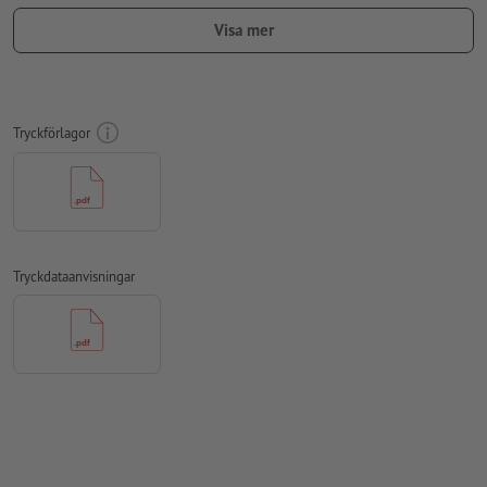
teckensnitt
måste våra fullständigt inbäddade eller
Visa mer
konverterade till kurvor
färgläge:
CMYK, FOGRA51 (PSO Coated v3) för bestruket papper,
FOGRA52 (PSO Uncoated v3 FOGRA52) för obestruket papper
Tryckförlagor
För att motivet i den färdiga trycktprodukten inte ska hamna
upp och ner, ska man i tryckdata ta hänsyn till
läsriktningen
stavfel och sättningsfel
kontrolleras inte av oss
övertrycksinställningar
kontrolleras inte av oss
Tryckdataanvisningar
kommentarer
raderas och kommer inte att tryckas
Innehåll från
formulärfält
kommer att tryckas
Hur skapar jag utskriftsdata korrekt?