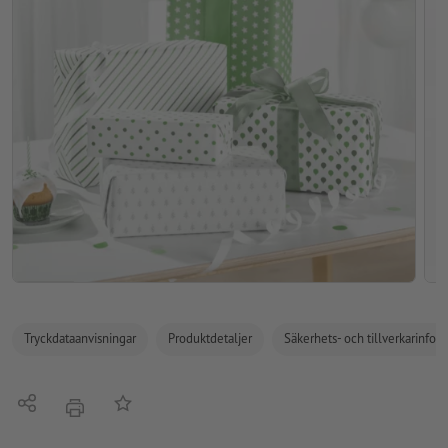
Tryckdataanvisningar
Produktdetaljer
Säkerhets- och tillverkarinfor
Dela
På anteckningslistan
erbjudande