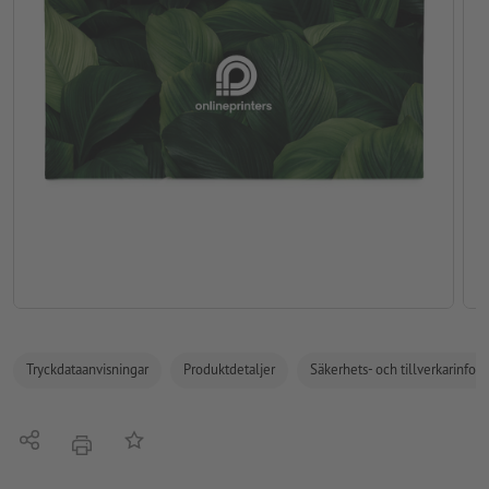
Tryckdataanvisningar
Produktdetaljer
Säkerhets- och tillverkarinfor
Dela
På anteckningslistan
erbjudande