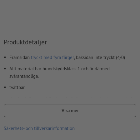
Produktdetaljer
Framsidan
tryckt med fyra färger
, baksidan inte tryckt (4/0)
Allt material har brandskyddsklass 1 och är därmed
svårantändliga.
tvättbar
Kan beställas som tillval med öljetter runtom kanten för enkel
montering (avståndet mellan öljetterna är ca. 50 cm).
Visa mer
Öglor bearbetas enligt läsriktningen
Säkerhets- och tillverkarinformation
Tilläggsartikel som tillval: Spännsats
Beroende på storleken på presenningen får du det optimala