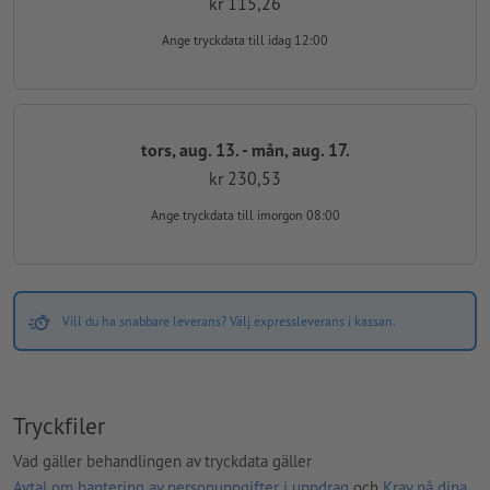
kr 115,26
Ange tryckdata
till idag 12:00
tors, aug. 13. - mån, aug. 17.
kr 230,53
Ange tryckdata
till imorgon 08:00
Vill du ha snabbare leverans? Välj expressleverans i kassan.
Tryckfiler
Vad gäller behandlingen av tryckdata gäller
Avtal om hantering av personuppgifter i uppdrag
och
Krav på dina