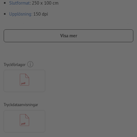
Slutformat
: 250 x 100 cm
Upplösning:
150 dpi
Lägg 10 mm runtom
beskärning
viktig information med min. 50
mm avstånd till slutformatet
Visa mer
teckensnitt
måste våra fullständigt inbäddade eller
konverterade till kurvor
färgläge:
CMYK, FOGRA51 (PSO Coated v3)
Tryckförlagor
stavfel och sättningsfel
kontrolleras inte av oss
övertrycksinställningar
kontrolleras inte av oss
kommentarer
raderas och kommer inte att tryckas
Tryckdataanvisningar
Innehåll från
formulärfält
kommer att tryckas
Hur skapar jag utskriftsdata korrekt?