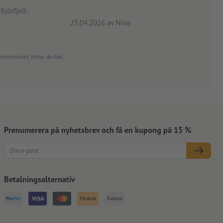
angiv
Björfjell-
23.04.2026
av Nina
24.0
recensioner, hittar du
här
.
Prenumerera på nyhetsbrev och få en kupong på 15 %
Betalningsalternativ
Förskott
Faktura