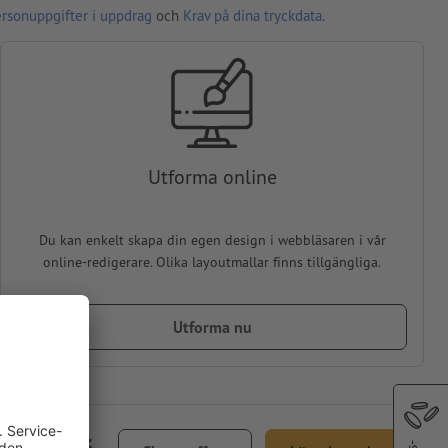
ersonuppgifter i uppdrag
och
Krav på dina tryckdata
.
Utforma online
Du kan enkelt skapa din egen design i webbläsaren i vår
online-redigerare. Olika layoutmallar finns tillgängliga.
Utforma nu
kr 617,23