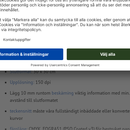
mån, aug. 17. - ons, aug. 19.
exkl. moms
Vikt: ca.
463,32 g
Tryckdataanvisningar Plattor av akrylglas, 3
Dataformat
(inkl. 10 mm beskärning): 32 x 32 cm
Slutformat
: 30 x 30 cm
Upplösning:
150 dpi
Lägg 10 mm runtom
beskärning
viktig information med min
avstånd till slutformatet
teckensnitt
måste våra fullständigt inbäddade eller konverter
kurvor
färgläge:
CMYK, FOGRA51 (PSO Coated v3) för bestruket pap