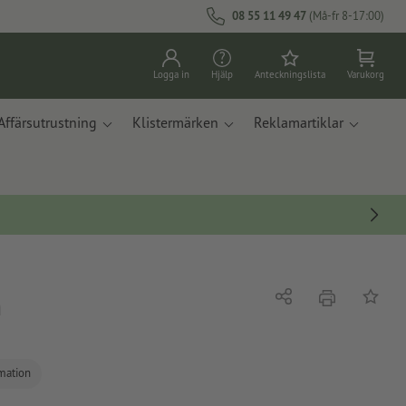
08 55 11 49 47
(Må-fr 8-17:00)
Logga in
Hjälp
Anteckningslista
Varukorg
Affärsutrustning
Klistermärken
Reklamartiklar
m
erbjudande
Dela
På ante
rmation