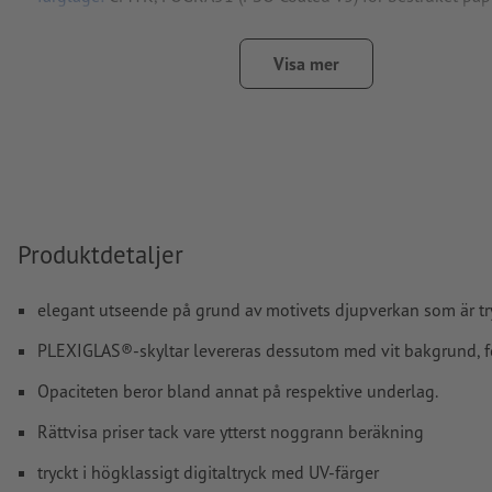
stavfel och sättningsfel
kontrolleras inte av oss
Visa mer
övertrycksinställningar
kontrolleras inte av oss
kommentarer
raderas och kommer inte att tryckas
Innehåll från
formulärfält
kommer att tryckas
Hur skapar jag utskriftsdata korrekt?
Produktdetaljer
elegant utseende på grund av motivets djupverkan som är tr
PLEXIGLAS®-skyltar levereras dessutom med vit bakgrund, för a
Opaciteten beror bland annat på respektive underlag.
Rättvisa priser tack vare ytterst noggrann beräkning
tryckt i högklassigt digitaltryck med UV-färger