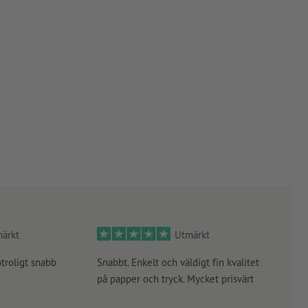
ärkt
Utmärkt
otroligt snabb
Snabbt. Enkelt och väldigt fin kvalitet
Orde
på papper och tryck. Mycket prisvärt
kontr
rätt