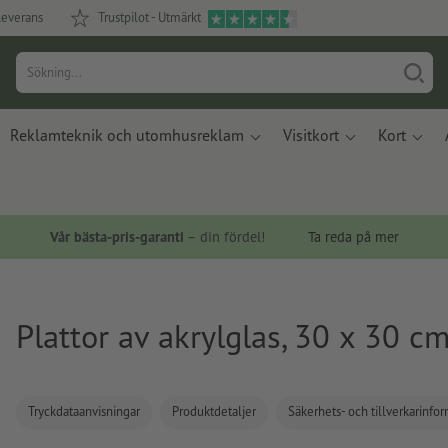
leverans
Trustpilot - Utmärkt
Reklamteknik och utomhusreklam
Visitkort
Kort
Vår bästa-pris-garanti
– din fördel!
Ta reda på mer
Plattor av akrylglas, 30 x 30 c
Tryckdataanvisningar
Produktdetaljer
Säkerhets- och tillverkarinfo