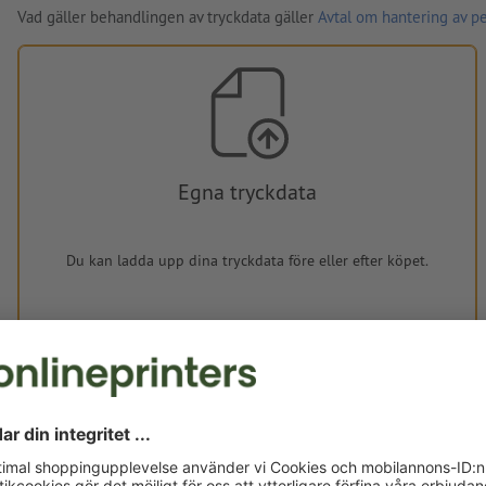
Vad gäller behandlingen av tryckdata gäller
Avtal om hantering av p
Egna tryckdata
Du kan ladda upp dina tryckdata före eller efter köpet.
Ladda upp nu
Levereras cirka:
kr 493,78