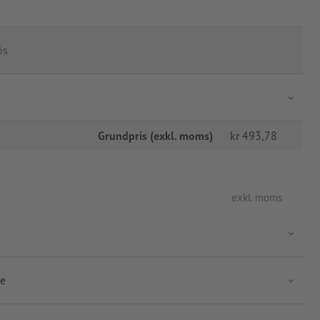
ös
Grundpris (exkl. moms)
kr
493,78
exkl. moms
re