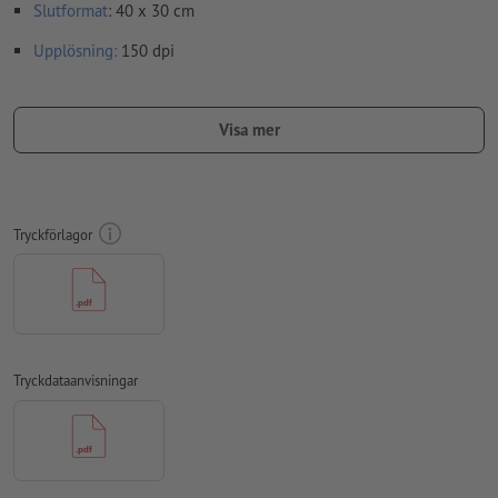
Slutformat
: 40 x 30 cm
Upplösning:
150 dpi
Lägg 10 mm runtom
beskärning
viktig information med min. 4
mm avstånd till slutformatet
Visa mer
teckensnitt
måste våra fullständigt inbäddade eller
konverterade till kurvor
färgläge:
CMYK, FOGRA51 (PSO Coated v3) för bestruket papper
Tryckförlagor
stavfel och sättningsfel
kontrolleras inte av oss
övertrycksinställningar
kontrolleras inte av oss
kommentarer
raderas och kommer inte att tryckas
Tryckdataanvisningar
Innehåll från
formulärfält
kommer att tryckas
Hur skapar jag utskriftsdata korrekt?