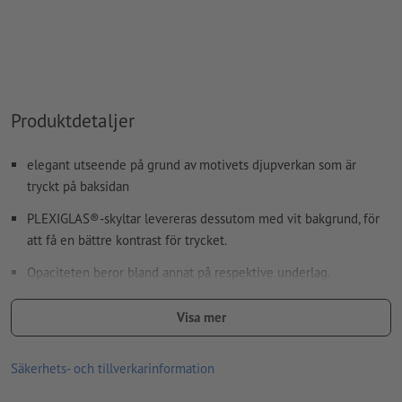
Produktdetaljer
elegant utseende på grund av motivets djupverkan som är
tryckt på baksidan
PLEXIGLAS®-skyltar levereras dessutom med vit bakgrund, för
att få en bättre kontrast för trycket.
Opaciteten beror bland annat på respektive underlag.
Rättvisa priser tack vare ytterst noggrann beräkning
Visa mer
tryckt i högklassigt digitaltryck med UV-färger
Säkerhets- och tillverkarinformation
för användning inom- och utomhus
Endast ett motiv kan laddas upp för varje tryckbeställning.