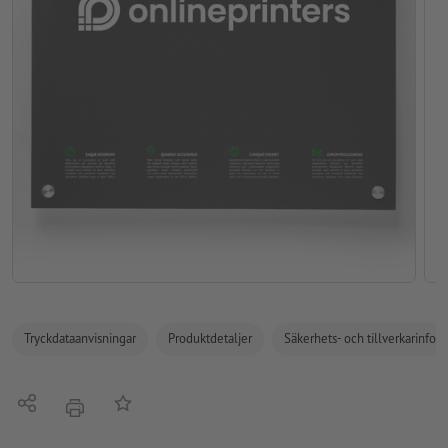
Tryckdataanvisningar
Produktdetaljer
Säkerhets- och tillverkarinfor
Dela
På anteckningslistan
erbjudande