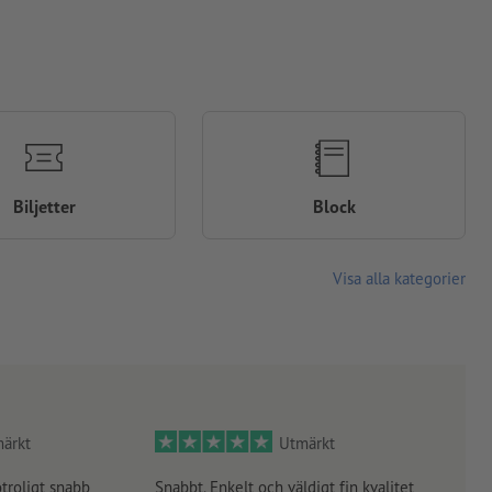
Biljetter
Block
Visa alla kategorier
ärkt
Utmärkt
otroligt snabb
Snabbt. Enkelt och väldigt fin kvalitet
Orde