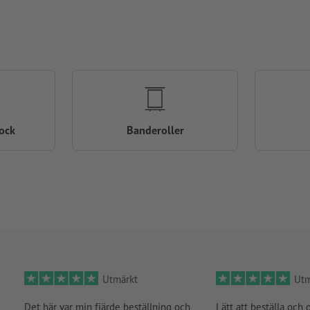
ock
Banderoller
Utmärkt
Utm
Det här var min fjärde beställning och
Lätt att beställa och 