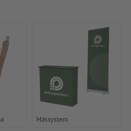
na
Mässystem