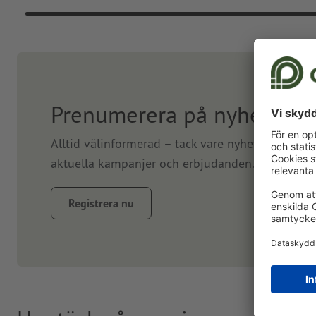
Prenumerera på nyhetsbre
Alltid välinformerad – tack vare nyhetsbrev. Vi
aktuella kampanjer och erbjudanden. Prenumerer
Registrera nu