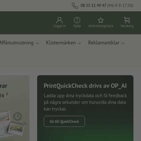
08 55 11 49 47
(Må-fr 8-17:00)
Logga in
Hjälp
Anteckningslista
Varukorg
Affärsutrustning
Klistermärken
Reklamartiklar
rar
PrintQuickCheck drivs av OP_AI
2
26
Ladda upp dina tryckdata och få feedback
på några sekunder om huruvida dina data
kan tryckas.
Gå till QuickCheck