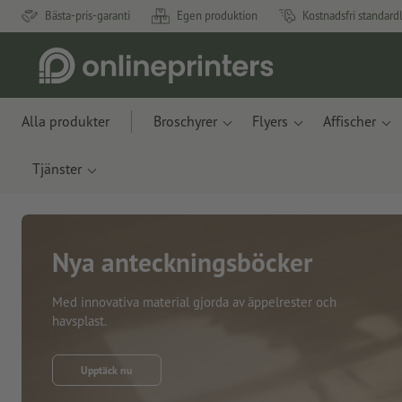
Bästa-pris-garanti
Egen produktion
Kostnadsfri standard
Alla produkter
Broschyrer
Flyers
Affischer
Tjänster
Nya anteckningsböcker
Med innovativa material gjorda av äppelrester och
havsplast.
Upptäck nu