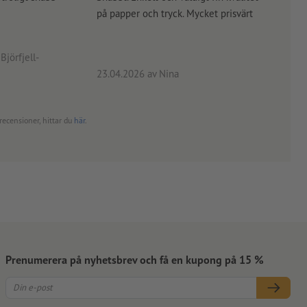
på papper och tryck. Mycket prisvärt
kontr
rätt
angiv
Björfjell-
23.04.2026
av Nina
24.0
recensioner, hittar du
här
.
Prenumerera på nyhetsbrev och få en kupong på 15 %