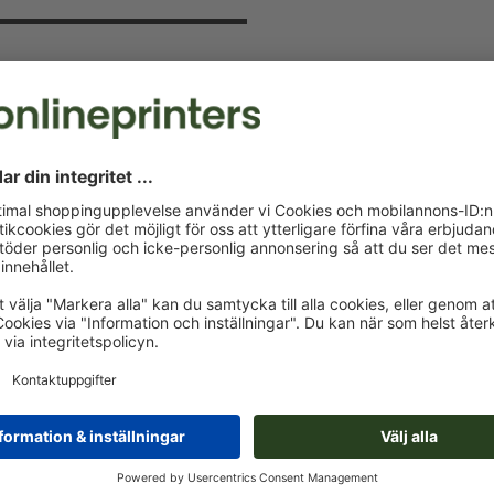
v och spara 15 %
 kommer att hålla dig uppdaterad om
a nu och säkra din välkomstrabatt.