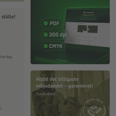
 ställe!
mma dag
Alltid det billigaste
erbjudandet – garanterat!
Ta reda på mer
r