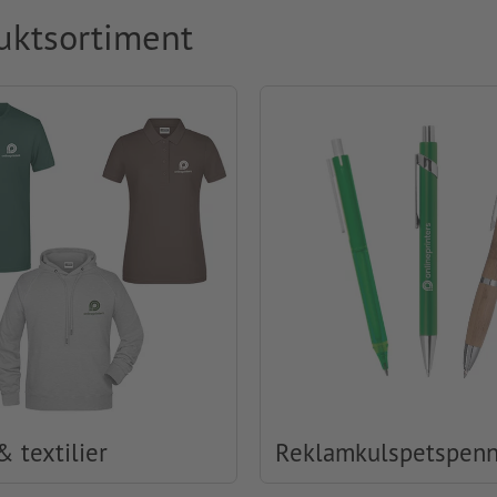
uktsortiment
& textilier
Reklamkulspetspen