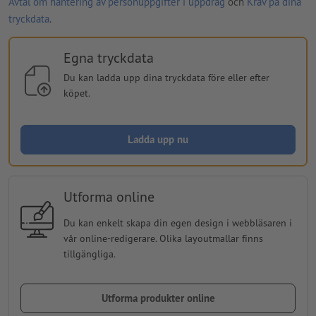
Avtal om hantering av personuppgifter i uppdrag
och
Krav på dina
tryckdata
.
Egna tryckdata
Du kan ladda upp dina tryckdata före eller efter
köpet.
Ladda upp nu
Utforma online
Du kan enkelt skapa din egen design i webbläsaren i
vår online-redigerare. Olika layoutmallar finns
tillgängliga.
Utforma produkter online