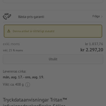
Fråga
Bästa-pris-garanti
Denna artikel är tillfälligt slutsåld
exkl. moms
kr 1.837,76
kr 2.297,20
inkl. 25 % moms
Utsålt
Levereras cirka:
mån, aug. 17. - ons, aug. 19.
Vikt: ca.
408 g
Tryckdataanvisningar Tritan™
infusionsdryckesflaska Sóller