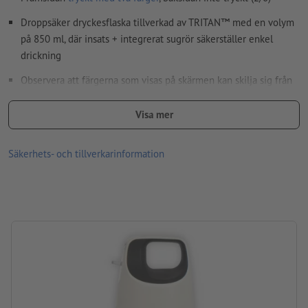
stavfel och sättningsfel
kontrolleras inte av oss
Droppsäker dryckesflaska tillverkad av TRITAN™ med en volym
på 850 ml, där insats + integrerat sugrör säkerställer enkel
Hur skapar jag utskriftsdata korrekt?
drickning
Observera att färgerna som visas på skärmen kan skilja sig från
de faktiska produktfärgerna på grund av ljusförhållanden eller
bildskärmsinställningar.
Visa mer
Material: plast
Säkerhets- och tillverkarinformation
storlek: 24 x ø 8,3 cm
Volym: 850 ml
Bearbetning: Tampongtryck
Tryckläge: På flaskan