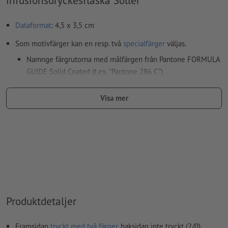
Dataformat
: 4,5 x 3,5 cm
Som motivfärger kan en resp. två
specialfärger
väljas.
Namnge färgrutorna med målfärgen från Pantone FORMULA
GUIDE Solid Coated (t.ex. ”Pantone 286 C”).
Inga metallic- eller neonfärger möjliga.
Visa mer
Guld (Pantone 871 C) och silver (Pantone 877 C) är möjliga
som tryckfärger. Namnge därför den upplagda fulltonsfärgen
i dina tryckdata som "gold" eller "silver"
Bärmaterialet kan lysa igenom vid
tryck med vit färg
Den tryckfärdiga PDF-filen får bara innehålla vektorer; JPEG-
eller TIFF- bilder och -förlagor är inte lämpliga
Produktdetaljer
Ytterligare information och tips om
vektordata
hittar du i
vårt hjälpcenter.
Framsidan
tryckt med två färger
, baksidan inte tryckt (2/0)