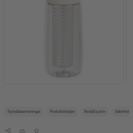
Tryckdataanvisningar
Produktdetaljer
Beställa prov
Säkerhets- 
Dela
På anteckningslistan
erbjudande