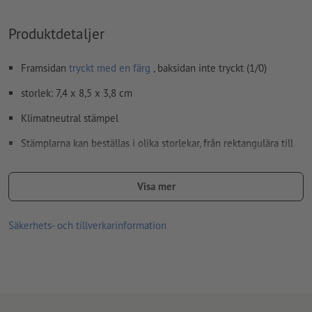
Produktdetaljer
Framsidan
tryckt med en färg
, baksidan inte tryckt (1/0)
storlek: 7,4 x 8,5 x 3,8 cm
Klimatneutral stämpel
Stämplarna kan beställas i olika storlekar, från rektangulära till
runda
Leveransomfattning: Stämpel inkl. stämpeldyna och
Visa mer
stämpelplatta
Säkerhets- och tillverkarinformation