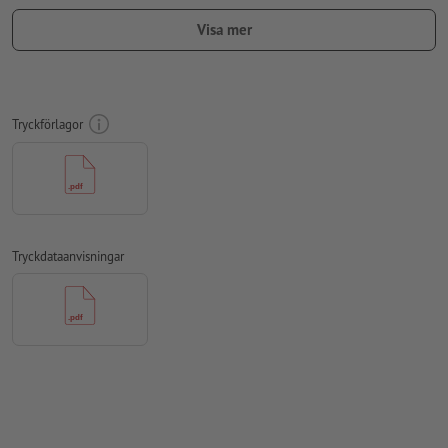
Använd inga effekter som skuggor, förlopp, rutnät,
Visa mer
transparenser osv.
Teckenstorlek: Min. 7 pt., textens tunnaste linje 0,2 mm
Vårt tips:
Använd sans serif-text såsom Arial, Verdana eller
Tryckförlagor
Helvetica för ett optimalt avtryck
Avstånd motiv till slutformat: Min. 1 mm
Linjetjocklek: Min. 1 pt. (0,4 mm)
Upplösning:
600 dpi
Tryckdataanvisningar
Hur skapar jag utskriftsdata korrekt?