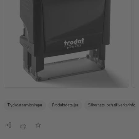
Tryckdataanvisningar
Produktdetaljer
Säkerhets- och tillverkarinfor
Dela
På anteckningslistan
erbjudande