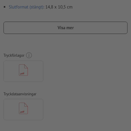
Slutformat (stängt)
: 14,8 x 10,5 cm
Speciella egenskaper vid upprättande av tryckdata:
Skapa inte tryckfiler för foldrar som enkelsidor, utan som
Visa mer
färdigmonterade inner- och yttersidor - se datablad
viklinjer
kan inte kontrolleras
vi kan tyvärr inte alltid ta hänsyn till
löpriktning
Tryckförlagor
För att motivet i den färdiga trycktprodukten inte ska hamna
upp och ner, ska man i tryckdata ta hänsyn till
läsriktningen
Upplösning:
300 dpi
Lägg 2 mm runtom
beskärning
viktig information med min. 4
Tryckdataanvisningar
mm avstånd till slutformatet
teckensnitt
måste våra fullständigt inbäddade eller
konverterade till kurvor
färgläge:
CMYK, FOGRA51 (PSO Coated v3) för bestruket papper,