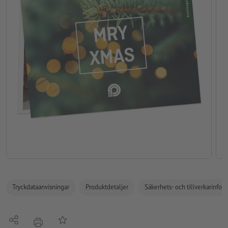
Tryckdataanvisningar
Produktdetaljer
Säkerhets- och tillverkarinfor
Dela
På anteckningslistan
erbjudande