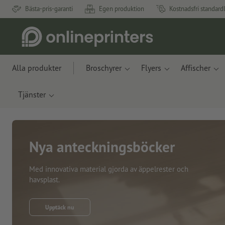
Bästa-pris-garanti
Egen produktion
Kostnadsfri standard
Alla produkter
Broschyrer
Flyers
Affischer
Tjänster
Nya anteckningsböcker
Med innovativa material gjorda av äppelrester och
havsplast.
Upptäck nu