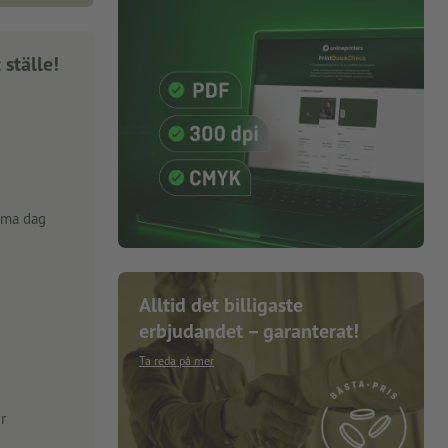
 ställe!
mma dag
Alltid det billigaste
erbjudandet – garanterat!
Ta reda på mer
r