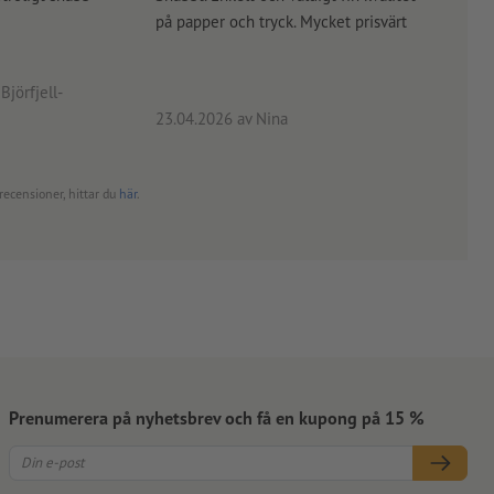
på papper och tryck. Mycket prisvärt
kontr
rätt
angiv
Björfjell-
23.04.2026
av Nina
24.0
recensioner, hittar du
här
.
Prenumerera på nyhetsbrev och få en kupong på 15 %