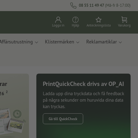
08 55 11 49 47
(Må-fr 8-17:00)
Logga in
Hjälp
Anteckningslista
Varukorg
Affärsutrustning
Klistermärken
Reklamartiklar
rar
PrintQuickCheck drivs av OP_AI
2
26
Ladda upp dina tryckdata och få feedback
på några sekunder om huruvida dina data
kan tryckas.
Gå till QuickCheck