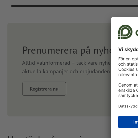
Prenumerera på nyhetsbre
Alltid välinformerad – tack vare nyhetsbrev. Vi
aktuella kampanjer och erbjudanden. Prenumerer
Registrera nu