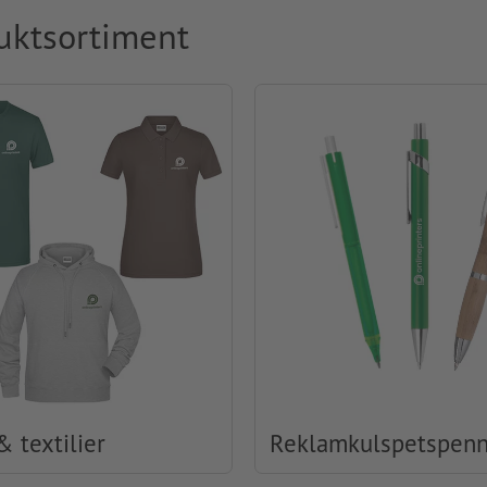
uktsortiment
& textilier
Reklamkulspetspen