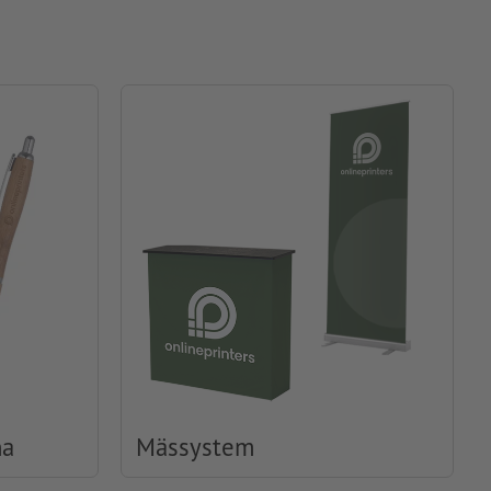
na
Mässystem