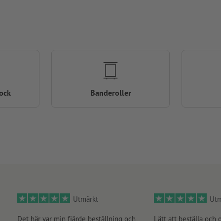
ock
Banderoller
Utmärkt
Utm
Det här var min fjärde beställning och
Lätt att beställa och 