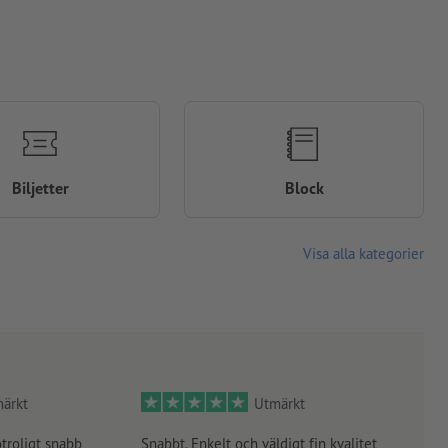
Biljetter
Block
Visa alla kategorier
ärkt
Utmärkt
otroligt snabb
Snabbt. Enkelt och väldigt fin kvalitet
Orde