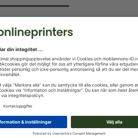
v och spara 15 %
 kommer att hålla dig uppdaterad om
a nu och säkra din välkomstrabatt.