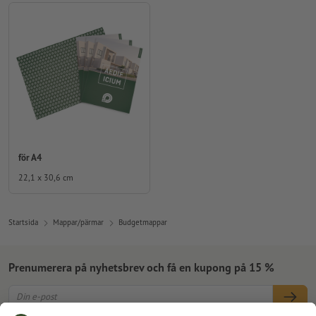
för A4
22,1 x 30,6 cm
Startsida
Mappar/pärmar
Budgetmappar
Prenumerera på nyhetsbrev och få en kupong på 15 %