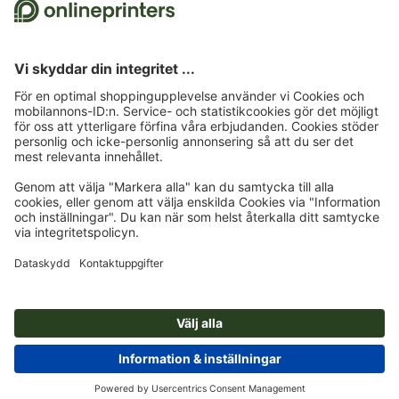
Om oss
Företag
Service
Press
Betalningsalternativ
Blogg
Jobb och karriär
Leverans
Photoshop-Tutorials
Betalningsalternativ
Miljöskydd
Reklamation
InDesign-Tutorials
Förskott
Faktura
Kontakt
Sverige
Premiumprogram
Gratis teckensnitt & fonter
FAQ
Marknadsföring & insikter
Återkalla kontrakt
Kontaktuppgifter
Allmänna affärsvillkor
Dataskydd