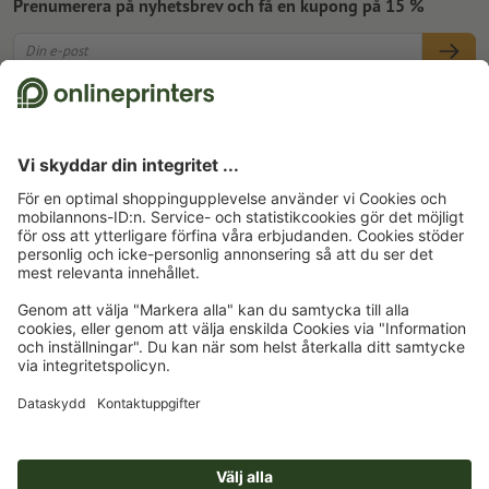
Prenumerera på nyhetsbrev och få en kupong på 15 %
Om oss
Företag
Service
Press
Betalningsalternativ
Blogg
Jobb och karriär
Leverans
Photoshop-Tutorials
Betalningsalternativ
Miljöskydd
Reklamation
InDesign-Tutorials
Förskott
Faktura
Kontakt
Sverige
Premiumprogram
Gratis teckensnitt & fonter
FAQ
Marknadsföring & insikter
Återkalla kontrakt
Kontaktuppgifter
Allmänna affärsvillkor
Dataskydd