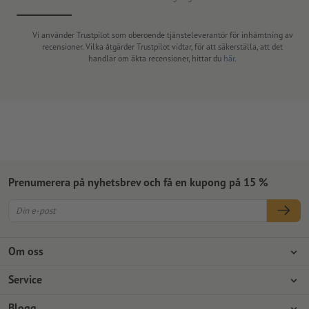
Vi använder Trustpilot som oberoende tjänsteleverantör för inhämtning av
recensioner. Vilka åtgärder Trustpilot vidtar, för att säkerställa, att det
handlar om äkta recensioner, hittar du
här
.
Prenumerera på nyhetsbrev och få en kupong på 15 %
Om oss
Företag
Service
Press
Betalningsalternativ
Blogg