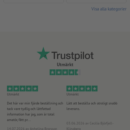
Visa alla kategorier
Utmärkt
Utmärkt
Utmärkt
Ut
Det här var min fjärde beställning och
Lätt att beställa och otroligt snabb
Sn
tack vare tydlig och lättfattad
leverans.
på
information har jag, som är total
amatör, fått pr...
03.06.2026
av Cecilia Björfjell-
14.07.2026
av Anhelina Brorsson
Klingberg
23