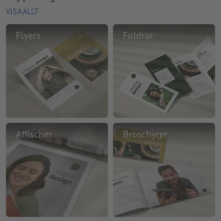
VISA ALLT
Flyers
Foldrar
Affischer
Broschyrer