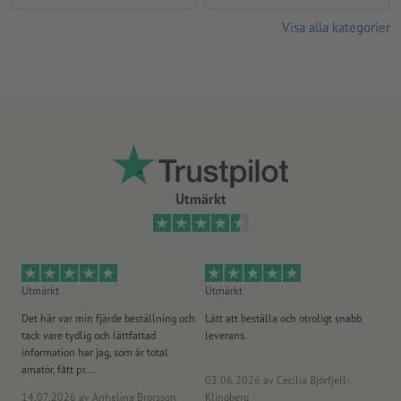
Visa alla kategorier
Utmärkt
Utmärkt
Utmärkt
Ut
Det här var min fjärde beställning och
Lätt att beställa och otroligt snabb
Sn
tack vare tydlig och lättfattad
leverans.
på
information har jag, som är total
amatör, fått pr...
03.06.2026
av Cecilia Björfjell-
14.07.2026
av Anhelina Brorsson
Klingberg
23