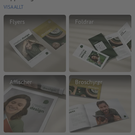
VISA ALLT
Flyers
Foldrar
Affischer
Broschyrer