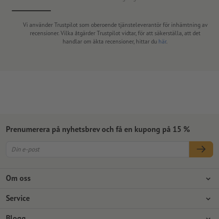
Vi använder Trustpilot som oberoende tjänsteleverantör för inhämtning av
recensioner. Vilka åtgärder Trustpilot vidtar, för att säkerställa, att det
handlar om äkta recensioner, hittar du
här
.
Prenumerera på nyhetsbrev och få en kupong på 15 %
Om oss
Företag
Service
Press
Betalningsalternativ
Blogg