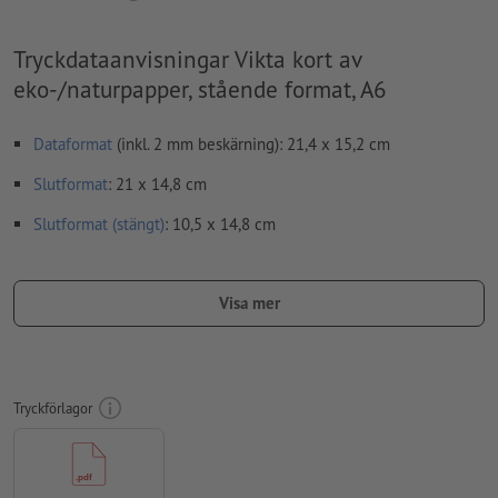
Tryckdataanvisningar Vikta kort av
eko-/naturpapper, stående format, A6
Dataformat
(inkl. 2 mm beskärning): 21,4 x 15,2 cm
Slutformat
: 21 x 14,8 cm
Slutformat (stängt)
: 10,5 x 14,8 cm
Speciella egenskaper vid upprättande av tryckdata:
Skapa inte tryckfiler för foldrar som enkelsidor, utan som
Visa mer
färdigmonterade inner- och yttersidor - se datablad
viklinjer
kan inte kontrolleras
vi kan tyvärr inte alltid ta hänsyn till
löpriktning
Tryckförlagor
För att motivet i den färdiga trycktprodukten inte ska hamna
upp och ner, ska man i tryckdata ta hänsyn till
läsriktningen