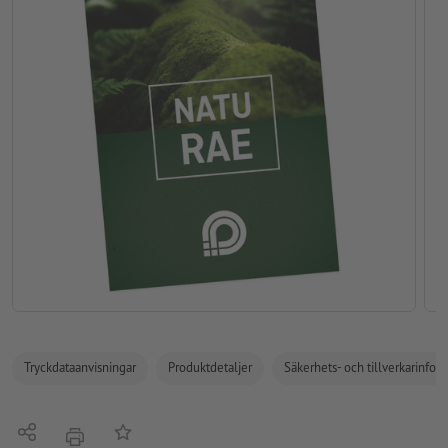
Tryckdataanvisningar
Produktdetaljer
Säkerhets- och tillverkarinfor
Dela
På anteckningslistan
erbjudande