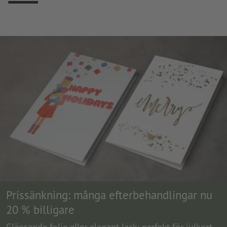
Prissänkning: många efterbehandlingar nu
20 % billigare
Glänsande folie eller elegant lack: perfekt för julkort