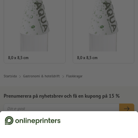
8,0 x 8,5 cm
8,0 x 8,5 cm
Startsida
Gastronomi & hotelldrift
Flaskkragar
Prenumerera på nyhetsbrev och få en kupong på 15 %
Om oss