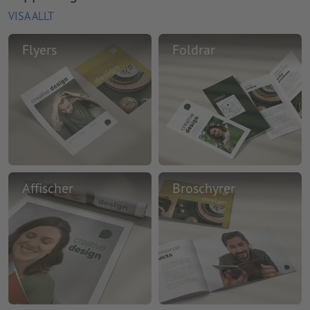
VISA ALLT
Flyers
Foldrar
Affischer
Broschyrer