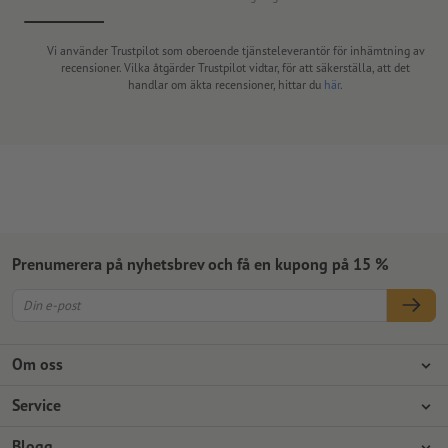
Vi använder Trustpilot som oberoende tjänsteleverantör för inhämtning av
recensioner. Vilka åtgärder Trustpilot vidtar, för att säkerställa, att det
handlar om äkta recensioner, hittar du
här
.
Prenumerera på nyhetsbrev och få en kupong på 15 %
Om oss
Företag
Service
Press
Betalningsalternativ
Blogg