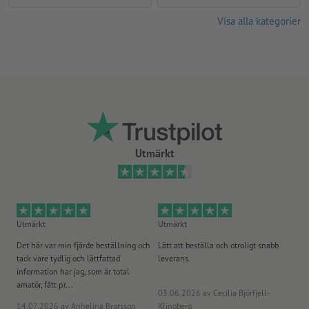
Visa alla kategorier
Utmärkt
Utmärkt
Utmärkt
Ut
Det här var min fjärde beställning och
Lätt att beställa och otroligt snabb
Sn
tack vare tydlig och lättfattad
leverans.
på
information har jag, som är total
amatör, fått pr...
03.06.2026
av Cecilia Björfjell-
14.07.2026
av Anhelina Brorsson
Klingberg
23