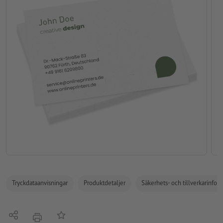
Tryckdataanvisningar
Produktdetaljer
Säkerhets- och tillverkarinfor
Dela
På anteckningslistan
erbjudande