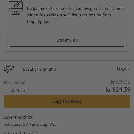
Du kan enkelt skapa din egen design i webbläsaren i
vår online-redigerare. Olika layoutmallar finns
tillgängliga.
Utforma nu
Fråga
Bästa-pris-garanti
exkl. moms
kr 659,51
kr 824,39
inkl. 25 % moms
Lägg i varukorg
Levereras cirka:
mån, aug. 17. - ons, aug. 19.
Vikt: ca.
140 g