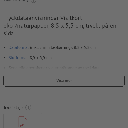
Tryckdataanvisningar Visitkort
eko-/naturpapper, 8,5 x 5,5 cm, tryckt på en
sida
Dataformat
(inkl. 2 mm beskärning): 8,9 x 5,9 cm
Slutformat
: 8,5 x 5,5 cm
Speciella egenskaper vid upprättande av tryckdata:
För att motivet i den färdiga trycktprodukten inte ska hamna
Visa mer
upp och ner, ska man i tryckdata ta hänsyn till
läsriktningen
Använd en teckenstorlek på minst 6 pt för optimalt resultat
Upplösning:
300 dpi
Tryckförlagor
Lägg 2 mm runtom
beskärning
viktig information med min. 4
mm avstånd till slutformatet