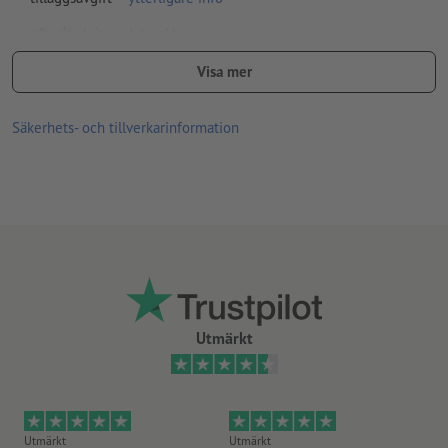
efteråt skriv- och tryckbar
Vilket papper är det riktiga? Våra
visitkortsprover
hjälper dig
Visa mer
vidare
Säkerhets- och tillverkarinformation
Utmärkt
Utmärkt
Utmärkt
Ut